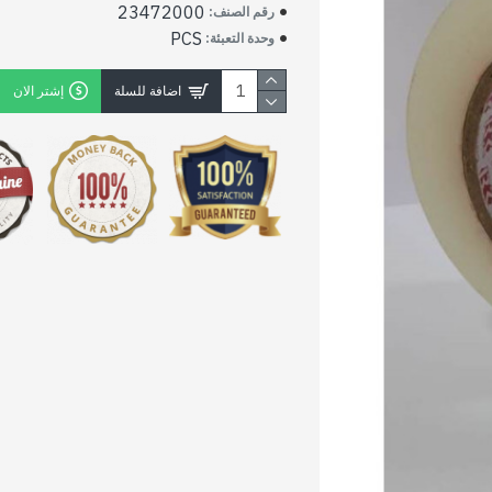
23472000
رقم الصنف:
PCS
وحدة التعبئة:
اضافة للسلة
إشتر الان