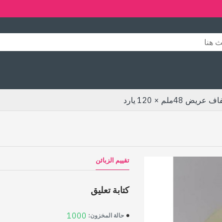
48ملم × 120 يارد
تقييم الزبائن
كتابة تعليق
1000
حالة المخزون: