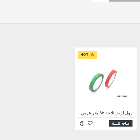
HOT
رول لزيق "2 شفاف 72 يارد Bravo Premium
رول لزيق ثلاجة 66 متر عرض 12 ملم ملون
اضافة للسلة
اضافة للسلة