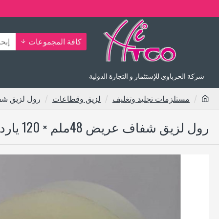
كافة المجموعات
شركة الحرباوي للإستثمار و التجارة الدولية
مستلزمات تجليد وتغليف
لزيق وقطاعات
رول لزيق شفاف عريض 
رول لزيق شفاف عريض 48ملم × 120 يارد